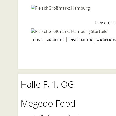
FleischG
HOME
AKTUELLES
UNSERE MIETER
WIR ÜBER U
Halle F, 1. OG
Megedo Food