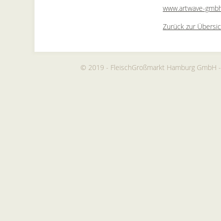
www.artwave-gmbh
Zurück zur Übersic
© 2019 - FleischGroßmarkt Hamburg GmbH -